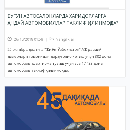
БУГУН АВТОСАЛОНЛАРДА ХАРИДОРЛАРГА
ҚАНДАЙ АВТОМОБИЛЛАР ТАКЛИФ ҚИЛИНМОҚДА?
26/10/2018 01:58
|
Yangiliklar
25 октябрь ҳолатига “ЖиЭм Ўзбекистон” АЖ расмий
дилерлари томонидан дарҳол олиб кетиш учун 302 дона
автомобиль, шартнома тузиш учун эса 17 433 дона
автомобиль таклиф қилинмоқда.