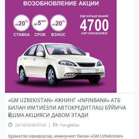
«GM UZBEKISTAN» АЖНИНГ «INFINBANK» АТБ
БИЛАН ИМТИЁЗЛИ АВТОКРЕДИТЛАШ БЎЙИЧА
ҚЎШМА АКЦИЯСИ ДАВОМ ЭТАДИ
23/10/2018 07:36
|
Yangiliklar
Ҳурматли харидорлар, мамнуният билан «GM Uzbekistan»