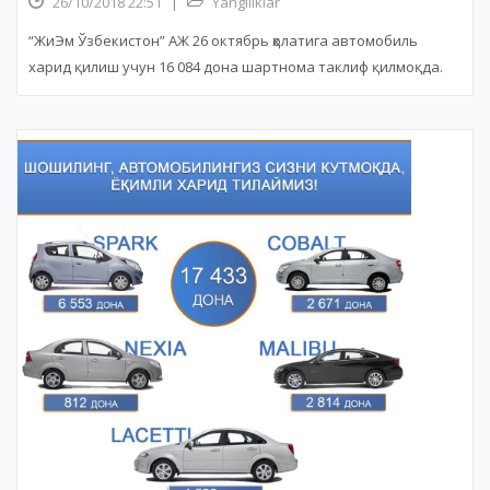
26/10/2018 22:51
|
Yangiliklar
“ЖиЭм Ўзбекистон” АЖ 26 октябрь ҳолатига автомобиль
харид қилиш учун 16 084 дона шартнома таклиф қилмоқда.