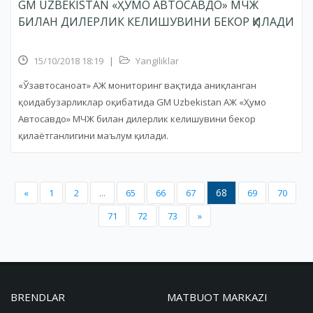
GM UZBEKISTAN «ҲУМО АВТОСАВДО» МЧЖ
БИЛАН ДИЛЕРЛИК КЕЛИШУВИНИ БЕКОР ҚИЛАДИ
15/10/2018 18:19
|
Yangiliklar
«Ўзавтосаноат» АЖ мониторинг вақтида аниқланган
қоидабузарликлар оқибатида GM Uzbekistan АЖ «Ҳумо
Автосавдо» МЧЖ билан дилерлик келишувини бекор
қилаётганлигини маълум қилади.
68
«
1
2
...
65
66
67
69
70
71
72
73
»
BRENDLAR
MATBUOT MARKAZI