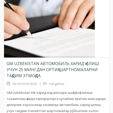
GM UZBEKISTAN АВТОМОБИЛЬ ХАРИД ҚИЛИШ
УЧУН 25 МИНГДАН ОРТИҚ ШАРТНОМАЛАРНИ
ТАҚДИМ ЭТМОҚДА
18/10/2018 00:02
|
Yangiliklar
GM Uzbekistan АЖ харид жараёнлари шаффофлигини
таъминлаш ҳамда харидорларга қулайлик яратиш мақсадида
дилерлик корхоналар кесимида автомобиль харид қилиш
учун тақдим этилаётган шартномалар рўйхатини эълон