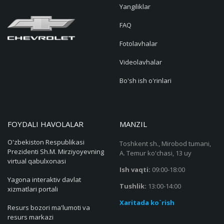
Yangiliklar
FAQ
Fotolavhalar
Videolavhalar
Bo'sh ish o'rinlari
FOYDALI HAVOLALAR
MANZIL
O'zbekiston Respublikasi
Toshkent sh., Mirobod tumani,
Prezidenti Sh.M. Mirziyoyevning
A. Temur ko'chasi, 13 uy
virtual qabulxonasi
Ish vaqti:
09:00-18:00
Yagona interaktiv davlat
Tushlik:
13:00-14:00
xizmatlari portali
Xaritada ko`rish
Resurs bozori ma'lumoti va
resurs markazi