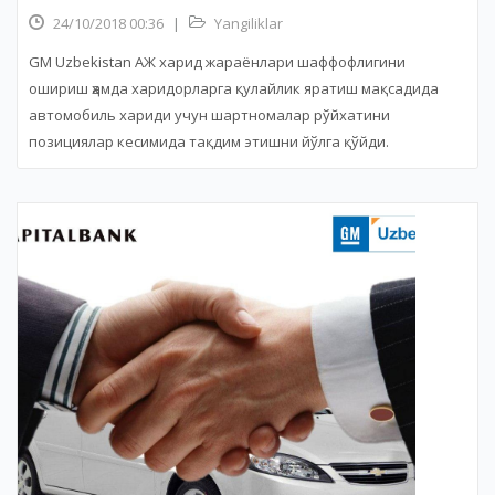
24/10/2018 00:36
|
Yangiliklar
GM Uzbekistan АЖ харид жараёнлари шаффофлигини
ошириш ҳамда харидорларга қулайлик яратиш мақсадида
автомобиль хариди учун шартномалар рўйхатини
позициялар кесимида тақдим этишни йўлга қўйди.