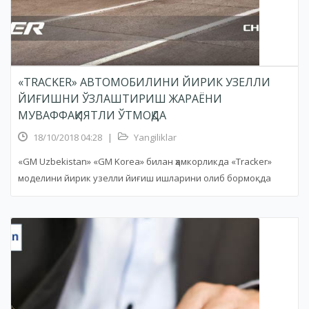
«TRACKER» АВТОМОБИЛИНИ ЙИРИК УЗЕЛЛИ
ЙИҒИШНИ ЎЗЛАШТИРИШ ЖАРАЁНИ
МУВАФФАҚИЯТЛИ ЎТМОҚДА
18/10/2018 04:28
|
Yangiliklar
«GM Uzbekistan» «GM Korea» билан ҳамкорликда «Tracker»
моделини йирик узелли йиғиш ишларини олиб бормоқда