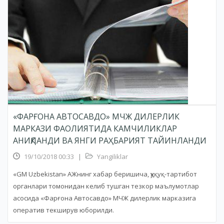
«ФАРҒОНА АВТОСАВДО» МЧЖ ДИЛЕРЛИК
МАРКАЗИ ФАОЛИЯТИДА КАМЧИЛИКЛАР
АНИҚЛАНДИ ВА ЯНГИ РАҲБАРИЯТ ТАЙИНЛАНДИ
19/10/2018 00:33
|
Yangiliklar
«GM Uzbekistan» АЖнинг хабар беришича, ҳуқуқ-тартибот
органлари томонидан келиб тушган тезкор маълумотлар
асосида «Фарғона Автосавдо» МЧЖ дилерлик марказига
оператив текширув юборилди.