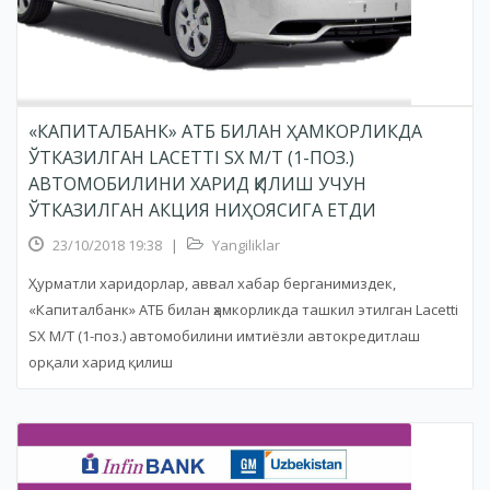
«КАПИТАЛБАНК» АТБ БИЛАН ҲАМКОРЛИКДА
ЎТКАЗИЛГАН LACETTI SX M/T (1-ПОЗ.)
АВТОМОБИЛИНИ ХАРИД ҚИЛИШ УЧУН
ЎТКАЗИЛГАН АКЦИЯ НИҲОЯСИГА ЕТДИ
23/10/2018 19:38
|
Yangiliklar
Ҳурматли харидорлар, аввал хабар берганимиздек,
«Капиталбанк» АТБ билан ҳамкорликда ташкил этилган Lacetti
SX M/T (1-поз.) автомобилини имтиёзли автокредитлаш
орқали харид қилиш