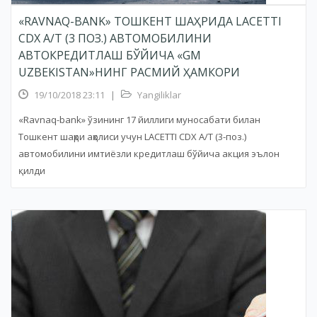
«RAVNAQ-BANK» ТОШКЕНТ ШАҲРИДА LACETTI
CDX A/T (3 ПОЗ.) АВТОМОБИЛИНИ
АВТОКРЕДИТЛАШ БЎЙИЧА «GM
UZBEKISTAN»НИНГ РАСМИЙ ҲАМКОРИ
19/10/2018 23:11
|
Yangiliklar
«Ravnaq-bank» ўзининг 17 йиллиги муносабати билан
Тошкент шаҳри аҳолиси учун LACETTI CDX A/T (3-поз.)
автомобилини имтиёзли кредитлаш бўйича акция эълон
қилди