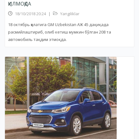
ҚИЛМОҚДА
18/10/2018 20:24
|
Yangiliklar
18 октябрь ҳолатига GM Uzbekistan АЖ 45 дақиқада
расмийлаштириб, олиб кетиш мумкин бўлган 208 та
автомобиль тақдим этмоқда.