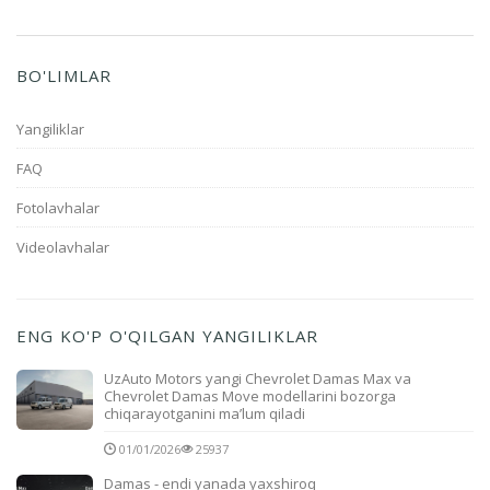
BO'LIMLAR
Yangiliklar
FAQ
Fotolavhalar
Videolavhalar
ENG KO'P O'QILGAN YANGILIKLAR
UzAuto Motors yangi Chevrolet Damas Max va
Chevrolet Damas Move modellarini bozorga
chiqarayotganini ma’lum qiladi
01/01/2026
25937
Damas - endi yanada yaxshiroq