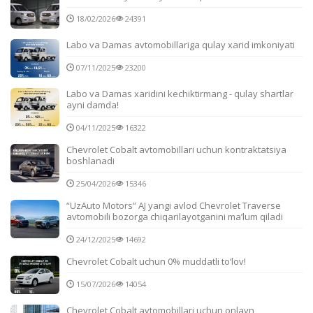
18/02/2026
24391
Labo va Damas avtomobillariga qulay xarid imkoniyati
07/11/2025
23200
Labo va Damas xaridini kechiktirmang - qulay shartlar
ayni damda!
04/11/2025
16322
Chevrolet Cobalt avtomobillari uchun kontraktatsiya
boshlanadi
25/04/2026
15346
“UzAuto Motors” AJ yangi avlod Chevrolet Traverse
avtomobili bozorga chiqarilayotganini ma’lum qiladi
24/12/2025
14692
Chevrolet Cobalt uchun 0% muddatli to‘lov!
15/07/2026
14054
Chevrolet Cobalt avtomobillari uchun onlayn