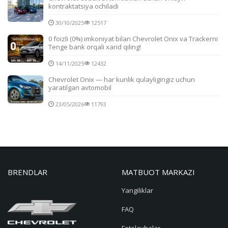
kontraktatsiya ochiladi
30/10/2025
12517
0 foizli (0%) imkoniyat bilan Chevrolet Onix va Trackerni
Tenge bank orqali xarid qiling!
14/11/2025
12432
Chevrolet Onix — har kunlik qulayligingiz uchun
yaratilgan avtomobil
23/05/2026
11793
BRENDLAR
MATBUOT MARKAZI
Yangiliklar
FAQ