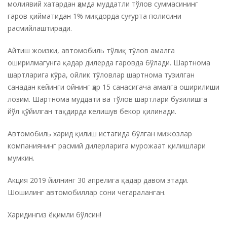
молиявий хатардан ҳамда муддатли тўлов суммасининг
гаров қийматидан 1% миқдорда суғурта полисини
расмийлаштиради.
Айтиш жоизки, автомобиль тўлиқ тўлов амалга
оширилмагунга қадар дилерда гаровда бўлади. Шартнома
шартларига кўра, ойлик тўловлар шартнома тузилган
санадан кейинги ойнинг ҳар 15 санасигача амалга оширилиши
лозим. Шартнома муддати ва тўлов шартлари бузилишга
йўл қўйилган тақдирда келишув бекор қилинади.
Автомобиль харид қилиш истагида бўлган мижозлар
компаниянинг расмий дилерларига мурожаат қилишлари
мумкин.
Акция 2019 йилнинг 30 апрелига қадар давом этади.
Шошилинг автомобиллар сони чегараланган.
Харидингиз ёқимли бўлсин!