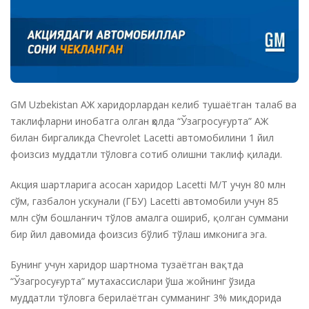
GM Uzbekistan АЖ харидорлардан келиб тушаётган талаб ва
таклифларни инобатга олган ҳолда “Ўзагросуғурта” АЖ
билан биргаликда Chevrolet Lacetti автомобилини 1 йил
фоизсиз муддатли тўловга сотиб олишни таклиф қилади.
Акция шартларига асосан харидор Lacetti M/T учун 80 млн
сўм, газбалон ускунали (ГБУ) Lacetti автомобили учун 85
млн сўм бошланғич тўлов амалга ошириб, қолган суммани
бир йил давомида фоизсиз бўлиб тўлаш имконига эга.
Бунинг учун харидор шартнома тузаётган вақтда
“Ўзагросуғурта” мутахассислари ўша жойнинг ўзида
муддатли тўловга берилаётган сумманинг 3% миқдорида