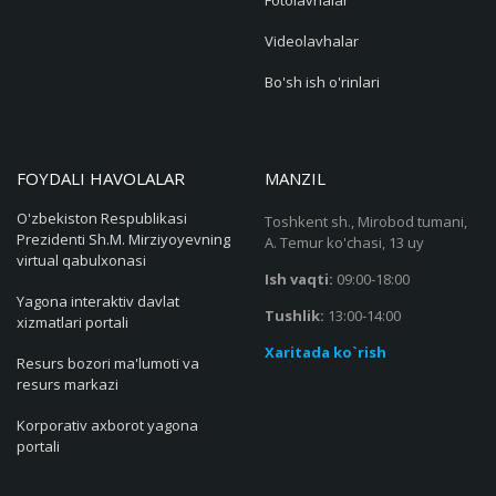
Fotolavhalar
Videolavhalar
Bo'sh ish o'rinlari
FOYDALI HAVOLALAR
MANZIL
O'zbekiston Respublikasi
Toshkent sh., Mirobod tumani,
Prezidenti Sh.M. Mirziyoyevning
A. Temur ko'chasi, 13 uy
virtual qabulxonasi
Ish vaqti:
09:00-18:00
Yagona interaktiv davlat
Tushlik:
13:00-14:00
xizmatlari portali
Xaritada ko`rish
Resurs bozori ma'lumoti va
resurs markazi
Korporativ axborot yagona
portali