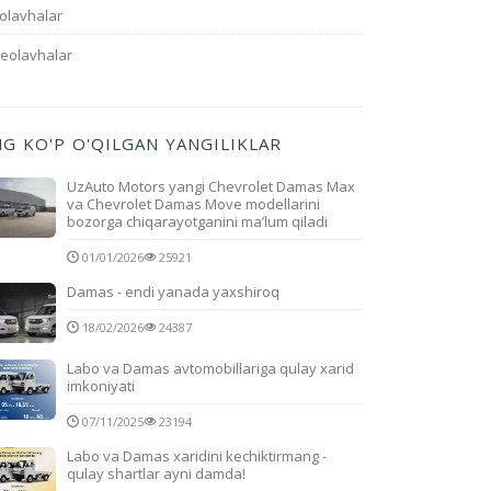
olavhalar
deolavhalar
NG KO'P O'QILGAN YANGILIKLAR
UzAuto Motors yangi Chevrolet Damas Max
va Chevrolet Damas Move modellarini
bozorga chiqarayotganini ma’lum qiladi
01/01/2026
25921
Damas - endi yanada yaxshiroq
18/02/2026
24387
Labo va Damas avtomobillariga qulay xarid
imkoniyati
07/11/2025
23194
Labo va Damas xaridini kechiktirmang -
qulay shartlar ayni damda!