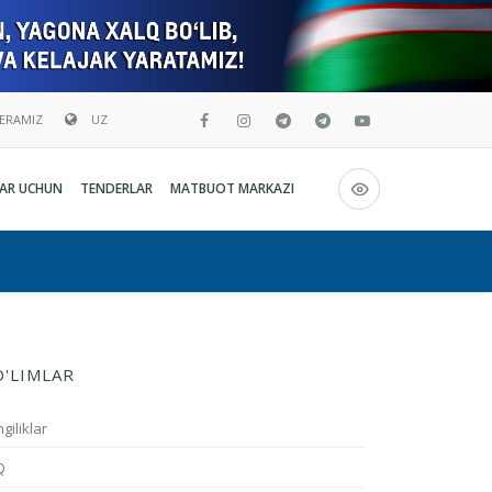
BERAMIZ
UZ
Русский
AR UCHUN
TENDERLAR
MATBUOT MARKAZI
O`zbekcha
English
O'LIMLAR
giliklar
Q