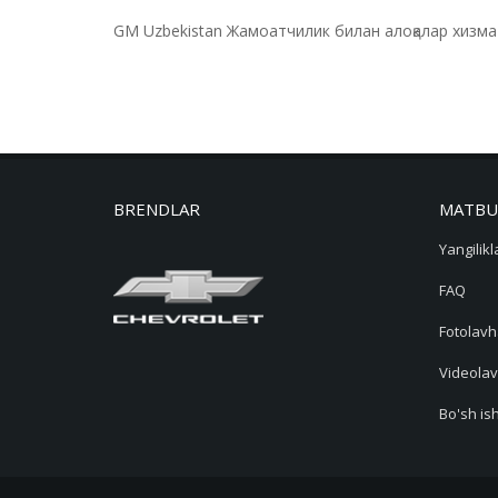
GM Uzbekistan Жамоатчилик билан алоқалар хизма
BRENDLAR
MATBU
Yangilikl
FAQ
Fotolavh
Videolav
Bo'sh ish