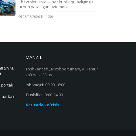
Chevrolet Onix — har kunlik qulayligingiz
uchun yaratilgan avtomobil
23/05/2026
11790
MANZIL
ti Sh.M.
Toshkent sh., Mirobod tumani, A. Temur
i
ko'chasi, 13 uy
Ish vaqti:
09:00-18:00
 portali
Tushlik:
13:00-14:00
s markazi
Xaritada ko`rish