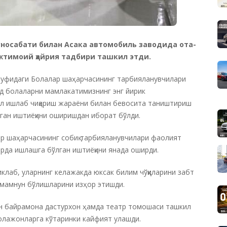
уносабати билан Асака автомобиль заводида ота-
ижтимоий ҳайрия тадбири ташкил этди.
руфидаги Болалар шаҳарчасининг тарбияланувчилари
ад болаларни мамлакатимизнинг энг йирик
ил ишлаб чиқариш жараёни билан бевосита таништириш
ўлган иштиёқини оширишдан иборат бўлди.
ар шаҳарчасининг собиқ тарбияланувчилари фаолият
рда ишлашга бўлган иштиёқини янада оширди.
лаб, уларнинг келажакда юксак билим чўққиларини забт
н мамнун бўлишларини изҳор этишди.
ун байрамона дастурхон ҳамда театр томошаси ташкил
олажонларга кўтаринки кайфият улашди.