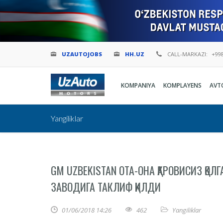
UZAUTOJOBS
HH.UZ
CALL-MARKAZI:
+998
KOMPANIYA
KOMPLAYENS
AVT
Yangiliklar
GM UZBEKISTAN ОТА-ОНА ҚАРОВИСИЗ ҚО
ЗАВОДИГА ТАКЛИФ ҚИЛДИ
01/06/2018 14:26
462
Yangiliklar