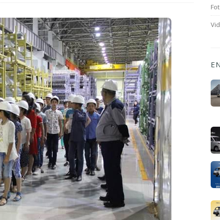
Fot
Vi
E