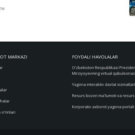
ти
OT MARKAZI
FOYDALI HAVOLALAR
ar
O'zbekiston Respublikasi Preziden
Mirziyoyevning virtual qabulxonas
Yagona interaktiv davlat xizmatlari
alar
Resurs bozori ma'lumoti va resur
halar
Korporativ axborot yagona portali
 o'rinlari