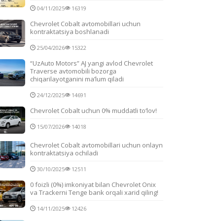
04/11/2025
16319
Chevrolet Cobalt avtomobillari uchun
kontraktatsiya boshlanadi
25/04/2026
15322
“UzAuto Motors” AJ yangi avlod Chevrolet
Traverse avtomobili bozorga
chiqarilayotganini ma’lum qiladi
24/12/2025
14691
Chevrolet Cobalt uchun 0% muddatli to‘lov!
15/07/2026
14018
Chevrolet Cobalt avtomobillari uchun onlayn
kontraktatsiya ochiladi
30/10/2025
12511
0 foizli (0%) imkoniyat bilan Chevrolet Onix
va Trackerni Tenge bank orqali xarid qiling!
14/11/2025
12426