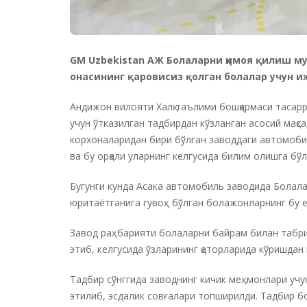
GM Uzbekistan АЖ Болаларни ҳимоя қилиш м
онасининг қаровисиз қолган болалар учун 
Андижон вилояти Халқ таълими бошқармаси тасар
учун ўтказилган тадбирдан кўзланган асосий мақс
корхоналаридан бири бўлган заводдаги автомоб
ва бу орқали уларнинг келгусида билим олишга б
Бугунги кунда Асака автомобиль заводида Болал
юритаётганига гувоҳ бўлган болажонларнинг бу е
Завод раҳбарияти болаларни байрам билан табрик
этиб, келгусида ўзларининг қаторларида кўришда
Тадбир сўнггида заводнинг кичик меҳмонлари уч
этилиб, эсдалик совғалари топширилди. Тадбир б