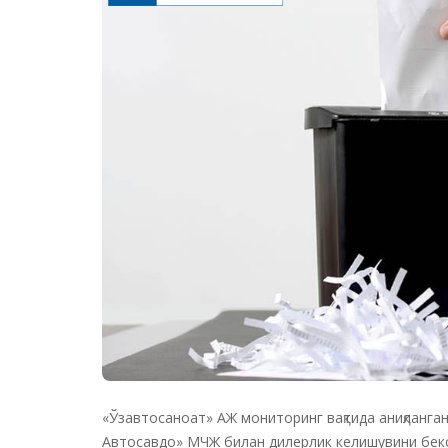
«Ўзавтосаноат» АЖ мониторинг вақтида аниқланган
Автосавдо» МЧЖ билан дилерлик келишувини бекор