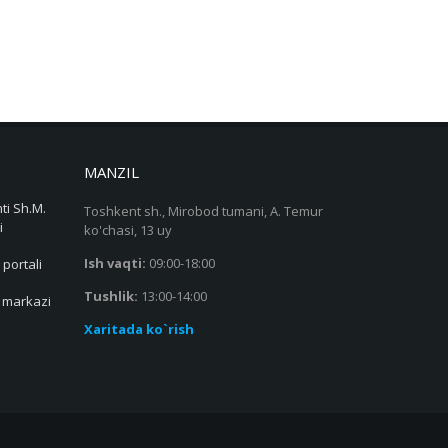
MANZIL
ti Sh.M.
Toshkent sh., Mirobod tumani, A. Temur
i
ko'chasi, 13 uy
Ish vaqti:
09:00-18:00
 portali
Tushlik:
13:00-14:00
s markazi
Xaritada ko`rish