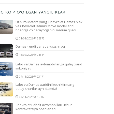
NG KO'P O'QILGAN YANGILIKLAR
UzAuto Motors yangi Chevrolet Damas Max
va Chevrolet Damas Move modellarini
bozorga chiqarayotganini ma’lum qiladi
01/01/2026
25873
Damas - endi yanada yaxshiroq
18/02/2026
24364
Labo va Damas avtomobillariga qulay xarid
imkoniyati
07/11/2025
23171
Labo va Damas xaridini kechiktirmang -
qulay shartlar ayni damda!
04/11/2025
16302
Chevrolet Cobalt avtomobillari uchun
kontraktatsiya boshlanadi