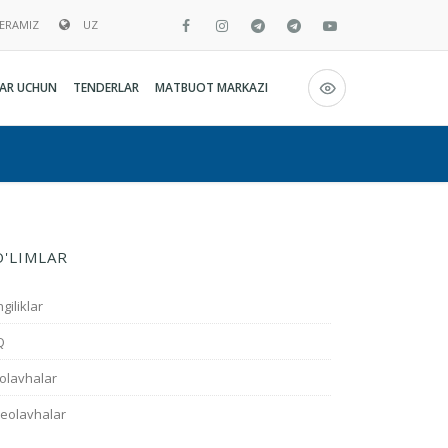
BERAMIZ
UZ
Русский
AR UCHUN
TENDERLAR
MATBUOT MARKAZI
O`zbekcha
English
O'LIMLAR
giliklar
Q
olavhalar
deolavhalar