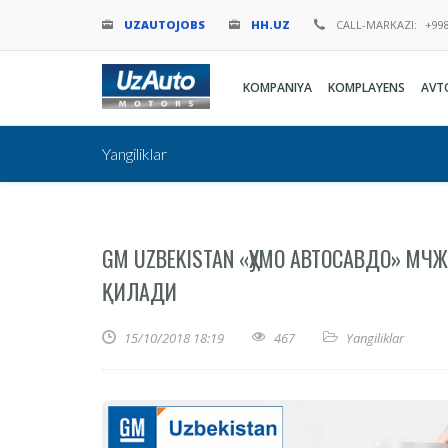
UZAUTOJOBS
HH.UZ
CALL-MARKAZI:
+998
KOMPANIYA
KOMPLAYENS
AVT
Yangiliklar
GM UZBEKISTAN «ҲУМО АВТОСАВДО» МЧ
ҚИЛАДИ
15/10/2018 18:19
467
Yangiliklar