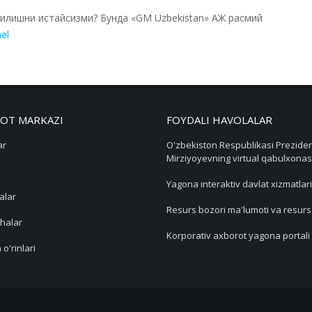
билишни истайсизми? Бунда «GM Uzbekistan» АЖ расмий
el
OT MARKAZI
FOYDALI HAVOLALAR
ar
O'zbekiston Respublikasi Preziden
Mirziyoyevning virtual qabulxonas
Yagona interaktiv davlat xizmatlari
alar
Resurs bozori ma'lumoti va resur
halar
Korporativ axborot yagona portali
 o'rinlari