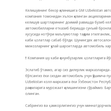
Келишувнинг бекор қилинишига GM Uzbekistan ав
компания томонидан эълон қилинган акцияларини
келишув шартларининг доимий равишда бузиб кел
автомобилларни етказиб беришда сунъий бронла
хусусида нотўғри маълумотлар тақдим этилганлик
каби ҳолатлар сабаб бўлди. Шунингдек автосалон
мижозларнинг қулай шароитларда автомобиль харид 
❗️ Компания шу каби қонунбузарлик ҳолатларига йў
Эслатиб ўтамиз, агар сиз дилерлик марказларида 
бўлсангиз ёки сиздан автомобиль учун қўшимча пул
Uzbekistan колл-марказига ёки Ўзбекистон Респу
рақамларига мурожаат қилишингизни сўраймиз. Бар
олинган.
Сабрингиз ва ҳамкорлигингиз учун миннатдорчил