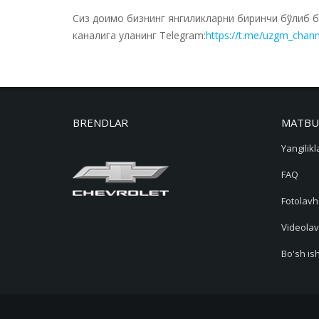
Сиз доимо бизнинг янгиликларни биринчи бўлиб 
каналига уланинг Telegram:
https://t.me/uzgm_chann
BRENDLAR
MATBU
Yangilikl
FAQ
Fotolavh
Videolav
Bo'sh ish