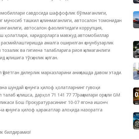
томобиллари савдосида шаффофлик бўлмаганлиги,
нг муносиб ташкил қилинмаганлиги, автосалон томонидан
инганлиги, автосалон фаолиятидаги коррупция,
ш ҳолатлари, харидорларга мавжуд автомобиллар
, расмийлаштиришда амалга оширилган қонунбузарлик
 тозалик ва гигиена талабларига риоя қилмаганлиги
қилишига тўсқинлик қилган.
л қўяётган дилерлик марказларини аниқлашда давом этади.
ана шундай қонунга ҳилоф ҳолатларнинг гувоҳи
 талаб қилишса, дарҳол 71 141 77 77рақамлари орқали GM
бликаси Бош Прокуратурасининг 10-07 ягона ишонч
ча қонунга ҳилоф ҳаракатлар алоҳида назоратга
ик билдирамиз!