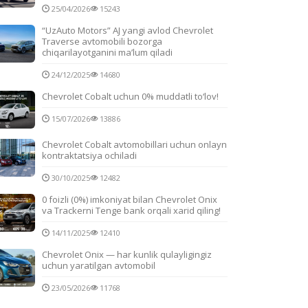
25/04/2026
15243
“UzAuto Motors” AJ yangi avlod Chevrolet
Traverse avtomobili bozorga
chiqarilayotganini ma’lum qiladi
24/12/2025
14680
Chevrolet Cobalt uchun 0% muddatli to‘lov!
15/07/2026
13886
Chevrolet Cobalt avtomobillari uchun onlayn
kontraktatsiya ochiladi
30/10/2025
12482
0 foizli (0%) imkoniyat bilan Chevrolet Onix
va Trackerni Tenge bank orqali xarid qiling!
14/11/2025
12410
Chevrolet Onix — har kunlik qulayligingiz
uchun yaratilgan avtomobil
23/05/2026
11768