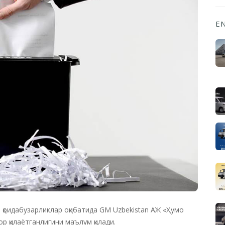
E
 қоидабузарликлар оқибатида GM Uzbekistan АЖ «Ҳумо
 қилаётганлигини маълум қилади.