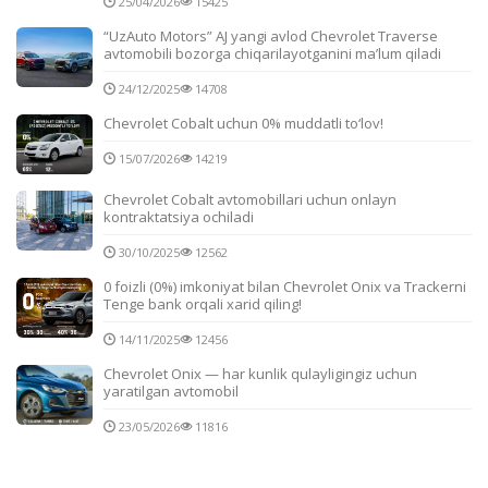
25/04/2026
15425
“UzAuto Motors” AJ yangi avlod Chevrolet Traverse
avtomobili bozorga chiqarilayotganini ma’lum qiladi
24/12/2025
14708
Chevrolet Cobalt uchun 0% muddatli to‘lov!
15/07/2026
14219
Chevrolet Cobalt avtomobillari uchun onlayn
kontraktatsiya ochiladi
30/10/2025
12562
0 foizli (0%) imkoniyat bilan Chevrolet Onix va Trackerni
Tenge bank orqali xarid qiling!
14/11/2025
12456
Chevrolet Onix — har kunlik qulayligingiz uchun
yaratilgan avtomobil
23/05/2026
11816