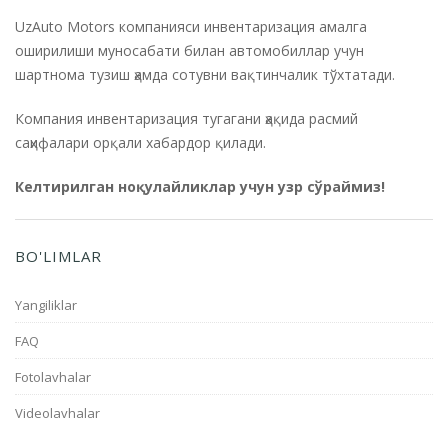
UzAuto Motors компанияси инвентаризация амалга
оширилиши муносабати билан автомобиллар учун
шартнома тузиш ҳамда сотувни вақтинчалик тўхтатади.
Компания инвентаризация тугагани ҳақида расмий
саҳифалари орқали хабардор қилади.
Келтирилган ноқулайликлар учун узр сўраймиз!
BO'LIMLAR
Yangiliklar
FAQ
Fotolavhalar
Videolavhalar