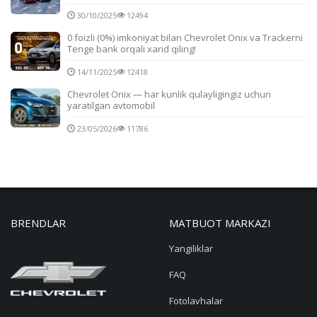
30/10/2025
12494
0 foizli (0%) imkoniyat bilan Chevrolet Onix va Trackerni
Tenge bank orqali xarid qiling!
14/11/2025
12418
Chevrolet Onix — har kunlik qulayligingiz uchun
yaratilgan avtomobil
23/05/2026
11786
BRENDLAR
MATBUOT MARKAZI
Yangiliklar
FAQ
Fotolavhalar