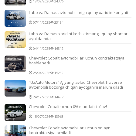
18/02/2026
24376
Labo va Damas avtomobillariga qulay xarid imkoniyati
07/11/2025
23184
Labo va Damas xaridini kechiktirmang - qulay shartlar
ayni damda!
04/11/2025
16312
Chevrolet Cobalt avtomobillari uchun kontraktatsiya
boshlanadi
25/04/2026
15282
“UzAuto Motors” AJ yangi avlod Chevrolet Traverse
avtomobili bozorga chiqarilayotganini ma’lum qiladi
24/12/2025
14687
Chevrolet Cobalt uchun 0% muddatli to‘lov!
15/07/2026
13963
Chevrolet Cobalt avtomobillari uchun onlayn
kontraktatsiya ochiladi