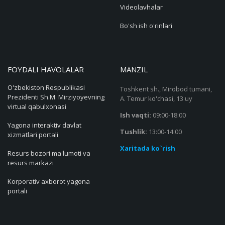
Videolavhalar
Bo'sh ish o'rinlari
FOYDALI HAVOLALAR
MANZIL
O'zbekiston Respublikasi
Toshkent sh., Mirobod tumani,
Prezidenti Sh.M. Mirziyoyevning
A. Temur ko'chasi, 13 uy
virtual qabulxonasi
Ish vaqti:
09:00-18:00
Yagona interaktiv davlat
Tushlik:
13:00-14:00
xizmatlari portali
Xaritada ko`rish
Resurs bozori ma'lumoti va
resurs markazi
Korporativ axborot yagona
portali