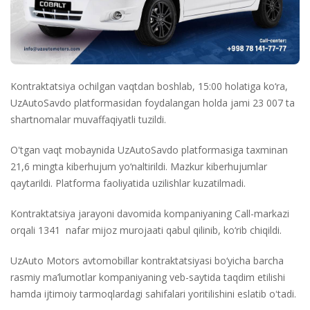
Kontraktatsiya ochilgan vaqtdan boshlab, 15:00 holatiga ko‘ra,
UzAutoSavdo platformasidan foydalangan holda jami 23 007 ta
shartnomalar muvaffaqiyatli tuzildi.
O'tgan vaqt mobaynida UzAutoSavdo platformasiga taxminan
21,6 mingta kiberhujum yo‘naltirildi. Mazkur kiberhujumlar
qaytarildi. Platforma faoliyatida uzilishlar kuzatilmadi.
Kontraktatsiya jarayoni davomida kompaniyaning Call-markazi
orqali 1341 nafar mijoz murojaati qabul qilinib, ko‘rib chiqildi.
UzAuto Motors avtomobillar kontraktatsiyasi bo‘yicha barcha
rasmiy ma’lumotlar kompaniyaning veb-saytida taqdim etilishi
hamda ijtimoiy tarmoqlardagi sahifalari yoritilishini eslatib oʻtadi.