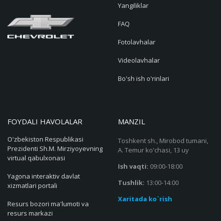
Yangiliklar
FAQ
Fotolavhalar
Videolavhalar
Bo'sh ish o'rinlari
FOYDALI HAVOLALAR
MANZIL
O'zbekiston Respublikasi
Toshkent sh., Mirobod tumani,
Prezidenti Sh.M. Mirziyoyevning
A. Temur ko'chasi, 13 uy
virtual qabulxonasi
Ish vaqti:
09:00-18:00
Yagona interaktiv davlat
Tushlik:
13:00-14:00
xizmatlari portali
Xaritada ko`rish
Resurs bozori ma'lumoti va
resurs markazi