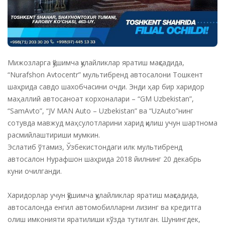
Мижозларга қўшимча қулайликлар яратиш мақсадида,
“Nurafshon Avtocentr” мультибренд автосалони Тошкент
шаҳрида савдо шахобчасини очди. Энди ҳар бир харидор
маҳаллий автосаноат корхоналари – “GM Uzbekistan”,
“SamAvto”, “JV MAN Auto – Uzbekistan” ва “UzAuto”нинг
сотувда мавжуд маҳсулотларини харид қилиш учун шартнома
расмийлаштириши мумкин.
Эслатиб ўтамиз, Ўзбекистондаги илк мультибренд
автосалон Нурафшон шаҳрида 2018 йилнинг 20 декабрь
куни очилганди.
Харидорлар учун қўшимча қулайликлар яратиш мақсадида,
автосалонда енгил автомобилларни лизинг ва кредитга
олиш имконияти яратилиши кўзда тутилган. Шунингдек,