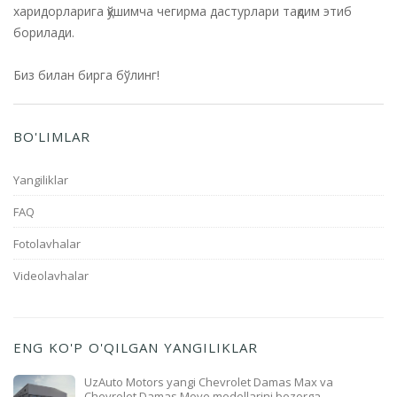
харидорларига қўшимча чегирма дастурлари тақдим этиб
борилади.
Биз билан бирга бўлинг!
BO'LIMLAR
Yangiliklar
FAQ
Fotolavhalar
Videolavhalar
ENG KO'P O'QILGAN YANGILIKLAR
UzAuto Motors yangi Chevrolet Damas Max va
Chevrolet Damas Move modellarini bozorga