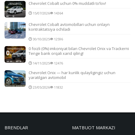
Chevrolet Cobalt uchun 0% muddatli to‘lov!
15/07/2026
14364
Chevrolet Cobalt avtomobillari uchun onlayn
kontraktatsiya ochiladi
30/10/2025
12596
0 foizli (0%) imkoniyat bilan Chevrolet Onix va Trackerni
Tenge bank orqali xarid qiling!
14/11/2025
12476
Chevrolet Onix — har kunlik qulayligingiz uchun
yaratilgan avtomobil
23/05/2026
11832
BRENDLAR
MATBUOT MARKAZI