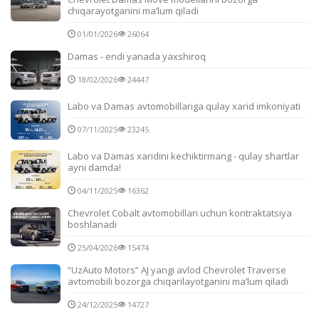
chiqarayotganini ma’lum qiladi
01/01/2026
26064
Damas - endi yanada yaxshiroq
18/02/2026
24447
Labo va Damas avtomobillariga qulay xarid imkoniyati
07/11/2025
23245
Labo va Damas xaridini kechiktirmang - qulay shartlar
ayni damda!
04/11/2025
16362
Chevrolet Cobalt avtomobillari uchun kontraktatsiya
boshlanadi
25/04/2026
15474
“UzAuto Motors” AJ yangi avlod Chevrolet Traverse
avtomobili bozorga chiqarilayotganini ma’lum qiladi
24/12/2025
14727