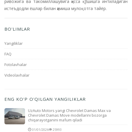
ривожига ва такомиллашувига ҳисса қўшишга интиладиган
истеъдодли ёшлар билан ҳамиша мулоқотга тайёр.
BO'LIMLAR
Yangiliklar
FAQ
Fotolavhalar
Videolavhalar
ENG KO'P O'QILGAN YANGILIKLAR
UzAuto Motors yangi Chevrolet Damas Max va
Chevrolet Damas Move modellarini bozorga
chiqarayotganini ma’lum qiladi
01/01/2026
25993