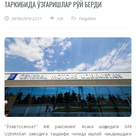
ТАРКИБИДА ЎЗГАРИШЛАР РЎЙ БЕРДИ
29/09/2018 22:51
536
Yangiliklar
"Ўзавтосаноат" АЖ раисининг Асака шаҳридаги GM
Uzbekistan заводига ташрифи чоғида ишлаб чиқаришдаги