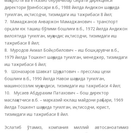
маҳсулоти ва етказиб берувчилар сифати дирекцияси
директори ўринбосари в.б., 1988 йилда Андижон шаҳрида
туғилган, иқтисодчи, тизимдаги иш тажрибаси 8 йил;
7. Мамаджанов Анваржон Мамаджанович – транспорт
орқали юк ташиш бўлими бошлиғи в.б., 1972 йилда Андижон
вилоятида туғилган, муҳандис иқтисодчи, тизимдаги иш
тажрибаси 8 йил;
8. Муродов Акмал Бойқобилович – иш бошқарувчи в.б.,
1979 йилда Тошкент шаҳрида туғилган, менеджер, тизимдаги
иш тажрибаси 6 йил;
9. Шоназаров Шавкат Шуҳратович – пресслаш цехи
бошлиғи в.б., 1990 йилда Навои шаҳрида туғилган,
машиносозлик муҳандиси, тизимдаги иш тажрибаси 4 йил;
10. Мусаев Абдурахим Патахович – бош директор
маслаҳатчиси в.б. – марказий юклаш майдони раҳбари, 1969
йилда Тошкент шаҳрида туғилган, иқтисодчи, юрист,
тизимдаги иш тажрибаси 8 йил.
Эслатиб ўтамиз, компания миллий автосаноатимиз