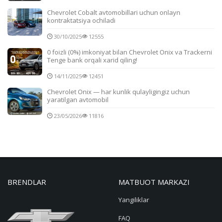
Chevrolet Cobalt avtomobillari uchun onlayn
kontraktatsiya ochiladi
30/10/2025
12555
0 foizli (0%) imkoniyat bilan Chevrolet Onix va Trackerni
Tenge bank orqali xarid qiling!
14/11/2025
12451
Chevrolet Onix — har kunlik qulayligingiz uchun
yaratilgan avtomobil
23/05/2026
11816
BRENDLAR
MATBUOT MARKAZI
Yangiliklar
FAQ