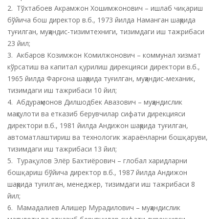
2. Тўхтабоев Акрамжон Хошимжонович – ишлаб чиқариш
бўйича бош директор в.б., 1973 йилда Наманган шаҳрида
туғилган, муҳандис-тизимтехниги, тизимдаги иш тажрибаси
23 йил;
3. Акбаров Козимжон Комилжонович – коммунал хизмат
кўрсатиш ва капитал қурилиш дирекцияси директори в.б.,
1965 йилда Фарғона шаҳрида туғилган, муҳандис-механик,
тизимдаги иш тажрибаси 10 йил;
4. Абдураҳмонов Дилшодбек Авазович – муҳандислик
маҳсулоти ва етказиб берувчилар сифати дирекцияси
директори в.б., 1981 йилда Андижон шаҳрида туғилган,
автоматлаштириш ва технологик жараёнларни бошқаруви,
тизимдаги иш тажрибаси 13 йил;
5. Турақулов Элёр Бахтиёрович – глобал харидларни
бошқариш бўйича директор в.б., 1987 йилда Андижон
шаҳрида туғилган, менеджер, тизимдаги иш тажрибаси 8
йил;
6. Мамадалиев Алишер Мурадилович – муҳандислик