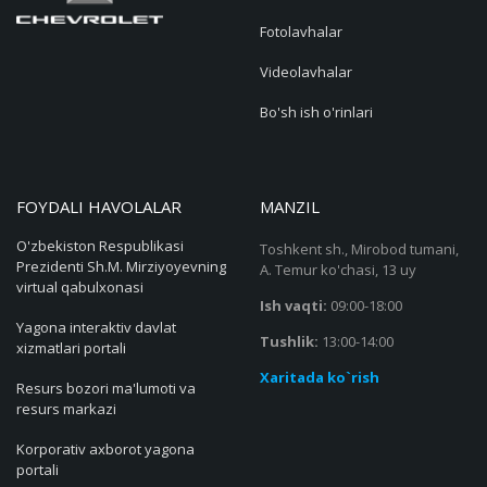
Fotolavhalar
Videolavhalar
Bo'sh ish o'rinlari
FOYDALI HAVOLALAR
MANZIL
O'zbekiston Respublikasi
Toshkent sh., Mirobod tumani,
Prezidenti Sh.M. Mirziyoyevning
A. Temur ko'chasi, 13 uy
virtual qabulxonasi
Ish vaqti:
09:00-18:00
Yagona interaktiv davlat
Tushlik:
13:00-14:00
xizmatlari portali
Xaritada ko`rish
Resurs bozori ma'lumoti va
resurs markazi
Korporativ axborot yagona
portali