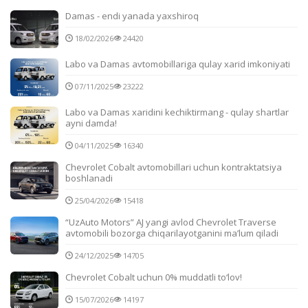
Damas - endi yanada yaxshiroq
18/02/2026
24420
Labo va Damas avtomobillariga qulay xarid imkoniyati
07/11/2025
23222
Labo va Damas xaridini kechiktirmang - qulay shartlar
ayni damda!
04/11/2025
16340
Chevrolet Cobalt avtomobillari uchun kontraktatsiya
boshlanadi
25/04/2026
15418
“UzAuto Motors” AJ yangi avlod Chevrolet Traverse
avtomobili bozorga chiqarilayotganini ma’lum qiladi
24/12/2025
14705
Chevrolet Cobalt uchun 0% muddatli to‘lov!
15/07/2026
14197