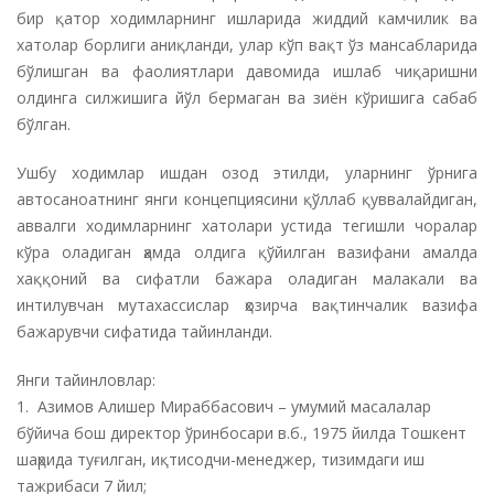
бир қатор ходимларнинг ишларида жиддий камчилик ва
хатолар борлиги аниқланди, улар кўп вақт ўз мансабларида
бўлишган ва фаолиятлари давомида ишлаб чиқаришни
олдинга силжишига йўл бермаган ва зиён кўришига сабаб
бўлган.
Ушбу ходимлар ишдан озод этилди, уларнинг ўрнига
автосаноатнинг янги концепциясини қўллаб қуввалайдиган,
аввалги ходимларнинг хатолари устида тегишли чоралар
кўра оладиган ҳамда олдига қўйилган вазифани амалда
хаққоний ва сифатли бажара оладиган малакали ва
интилувчан мутахассислар ҳозирча вақтинчалик вазифа
бажарувчи сифатида тайинланди.
Янги тайинловлар:
1. Азимов Алишер Мираббасович – умумий масалалар
бўйича бош директор ўринбосари в.б., 1975 йилда Тошкент
шаҳрида туғилган, иқтисодчи-менеджер, тизимдаги иш
тажрибаси 7 йил;