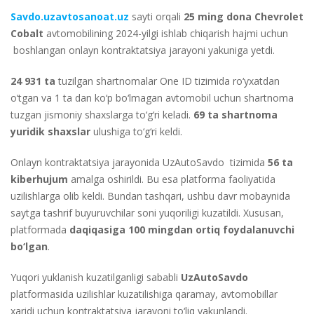
Savdo.uzavtosanoat.uz
sayti orqali
25 ming dona Chevrolet
Cobalt
avtomobilining 2024-yilgi ishlab chiqarish hajmi uchun
boshlangan onlayn kontraktatsiya jarayoni yakuniga yetdi.
24 931 ta
tuzilgan shartnomalar One ID tizimida ro‘yxatdan
o‘tgan va 1 ta dan ko‘p bo‘lmagan avtomobil uchun shartnoma
tuzgan jismoniy shaxslarga to‘g‘ri keladi.
69 ta shartnoma
yuridik shaxslar
ulushiga to‘g‘ri keldi.
Onlayn kontraktatsiya jarayonida UzAutoSavdo tizimida
56 ta
kiberhujum
amalga oshirildi. Bu esa platforma faoliyatida
uzilishlarga olib keldi. Bundan tashqari, ushbu davr mobaynida
saytga tashrif buyuruvchilar soni yuqoriligi kuzatildi. Xususan,
platformada
daqiqasiga 100 mingdan ortiq foydalanuvchi
bo‘lgan
.
Yuqori yuklanish kuzatilganligi sababli
UzAutoSavdo
platformasida uzilishlar kuzatilishiga qaramay, avtomobillar
xaridi uchun kontraktatsiya jarayoni to‘liq yakunlandi.