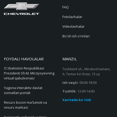
FAQ
Fotolavhalar
Videolavhalar
Bo'sh ish o'rinlari
FOYDALI HAVOLALAR
MANZIL
O'zbekiston Respublikasi
Toshkent sh., Mirobod tumani,
Prezidenti Sh.M. Mirziyoyevning
A. Temur ko'chasi, 13 uy
virtual qabulxonasi
Ish vaqti:
09:00-18:00
Yagona interaktiv davlat
Tushlik:
13:00-14:00
xizmatlari portali
Xaritada ko`rish
Resurs bozori ma'lumoti va
resurs markazi
Korporativ axborot yagona