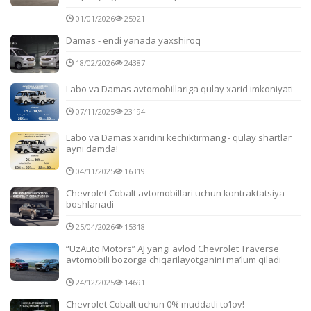
01/01/2026
25921
Damas - endi yanada yaxshiroq
18/02/2026
24387
Labo va Damas avtomobillariga qulay xarid imkoniyati
07/11/2025
23194
Labo va Damas xaridini kechiktirmang - qulay shartlar
ayni damda!
04/11/2025
16319
Chevrolet Cobalt avtomobillari uchun kontraktatsiya
boshlanadi
25/04/2026
15318
“UzAuto Motors” AJ yangi avlod Chevrolet Traverse
avtomobili bozorga chiqarilayotganini ma’lum qiladi
24/12/2025
14691
Chevrolet Cobalt uchun 0% muddatli to‘lov!