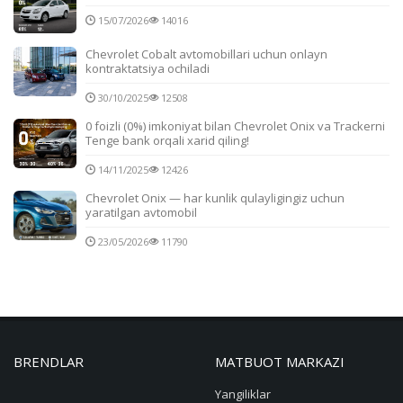
15/07/2026
14016
Chevrolet Cobalt avtomobillari uchun onlayn
kontraktatsiya ochiladi
30/10/2025
12508
0 foizli (0%) imkoniyat bilan Chevrolet Onix va Trackerni
Tenge bank orqali xarid qiling!
14/11/2025
12426
Chevrolet Onix — har kunlik qulayligingiz uchun
yaratilgan avtomobil
23/05/2026
11790
BRENDLAR
MATBUOT MARKAZI
Yangiliklar