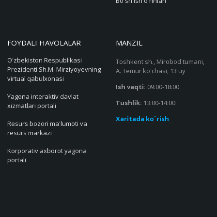
Bo'sh ish o'rinlari
FOYDALI HAVOLALAR
MANZIL
O'zbekiston Respublikasi
Toshkent sh., Mirobod tumani,
Prezidenti Sh.M. Mirziyoyevning
A. Temur ko'chasi, 13 uy
virtual qabulxonasi
Ish vaqti:
09:00-18:00
Yagona interaktiv davlat
Tushlik:
13:00-14:00
xizmatlari portali
Xaritada ko`rish
Resurs bozori ma'lumoti va
resurs markazi
Korporativ axborot yagona
portali