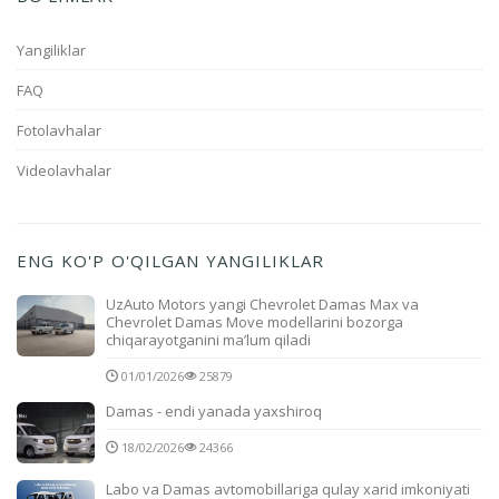
Yangiliklar
FAQ
Fotolavhalar
Videolavhalar
ENG KO'P O'QILGAN YANGILIKLAR
UzAuto Motors yangi Chevrolet Damas Max va
Chevrolet Damas Move modellarini bozorga
chiqarayotganini ma’lum qiladi
01/01/2026
25879
Damas - endi yanada yaxshiroq
18/02/2026
24366
Labo va Damas avtomobillariga qulay xarid imkoniyati