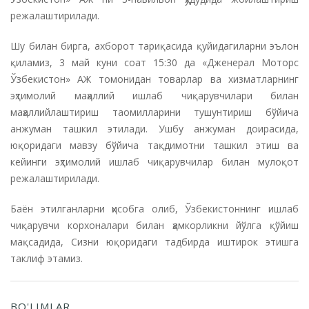
режалаштирилади.
Шу билан бирга, ахборот тариқасида қуйидагиларни эълон
қиламиз, 3 май куни соат 15:30 да «Дженерал Моторс
Ўзбекистон» АЖ томонидан товарлар ва хизматларнинг
эҳтимолий маҳаллий ишлаб чиқарувчилари билан
маҳаллийлаштириш таомилларини тушунтириш бўйича
анжуман ташкил этилади. Ушбу анжуман доирасида,
юқоридаги мавзу бўйича тақдимотни ташкил этиш ва
кейинги эҳтимолий ишлаб чиқарувчилар билан мулоқот
режалаштирилади.
Баён этилганларни ҳисобга олиб, Ўзбекистоннинг ишлаб
чиқарувчи корхоналари билан ҳамкорликни йўлга қўйиш
мақсадида, Сизни юқоридаги тадбирда иштирок этишга
таклиф этамиз.
BO'LIMLAR