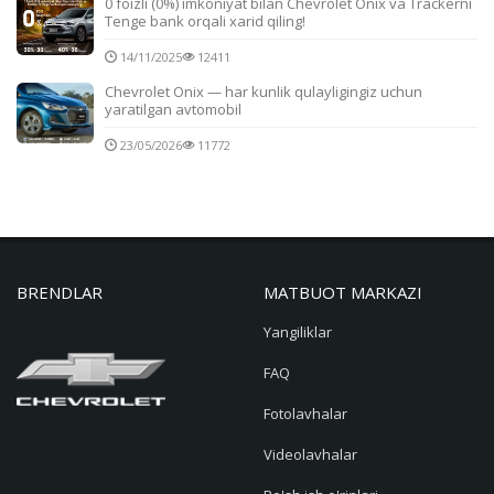
0 foizli (0%) imkoniyat bilan Chevrolet Onix va Trackerni
Tenge bank orqali xarid qiling!
14/11/2025
12411
Chevrolet Onix — har kunlik qulayligingiz uchun
yaratilgan avtomobil
23/05/2026
11772
BRENDLAR
MATBUOT MARKAZI
Yangiliklar
FAQ
Fotolavhalar
Videolavhalar