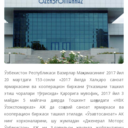
Ўзбекистон Республикаси Вазирлар Маҳкамасининг 2017 йил
20 мартдаги 153-сонли «2017 йилда Халқаро саноат
ярмаркасини ва кооперацион биржани ўтказишни ташкил
этиш чоралари тўғрисида» Қарорига мувофиқ, 2017 йил 3
майдан 5 майгача даврда Тошкент шаҳридаги «НВК
Ўзэкспомарказ» АЖ да соҳавий саноат ярмаркаси ва
кооперацион биржаси ташкил этилади. «Ўзавтосаноат» АК
нинг корхоналарини, шу жумладан «Дженерал Моторс
Ўзбекистон» АЖ ни 3-павильон ҳудудида жойлаштириш