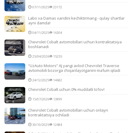
07/11/2025
23172
Labo va Damas xaridini kechiktirmang - qulay shartlar
ayni damda!
04/11/2025
16304
Chevrolet Cobalt avtomobillari uchun kontraktatsiya
boshlanadi
25/04/2026
15255
“UzAuto Motors” AJ yangi avlod Chevrolet Traverse
avtomobili bozorga chiqarilayotganini ma’lum qiladi
24/12/2025
14682
Chevrolet Cobalt uchun 0% muddatli to‘lov!
15/07/2026
13899
Chevrolet Cobalt avtomobillari uchun onlayn
kontraktatsiya ochiladi
30/10/2025
12484