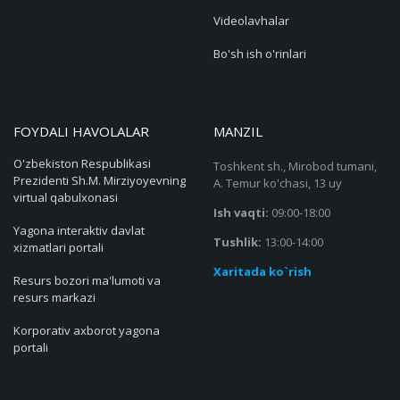
Videolavhalar
Bo'sh ish o'rinlari
FOYDALI HAVOLALAR
MANZIL
O'zbekiston Respublikasi
Toshkent sh., Mirobod tumani,
Prezidenti Sh.M. Mirziyoyevning
A. Temur ko'chasi, 13 uy
virtual qabulxonasi
Ish vaqti:
09:00-18:00
Yagona interaktiv davlat
Tushlik:
13:00-14:00
xizmatlari portali
Xaritada ko`rish
Resurs bozori ma'lumoti va
resurs markazi
Korporativ axborot yagona
portali