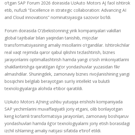
o‘tgan SAP Forum 2026 doirasida UzAuto Motors AJ faol ishtirok
etib, nufuzli “Excellence in strategic collaboration: Advancing AI
and Cloud innovations” nominatsiyasiga sazovor bo‘ldi.
Forum doirasida O‘zbekistonning yirik kompaniyalari vakillari
global tajribalar bilan yaqindan tanishib, mijozlar
transformatsiyasining amaliy misollarini o‘rgandilar. Ishtirokchilar
real vaqt rejimida qaror qabul qilishni tezlashtirish, biznes
jarayonlarini optimallashtirish hamda yangi o‘sish imkoniyatlarini
shakllantirishga qaratilgan ilg‘or yondashuvlar yuzasidan fikr
almashdilar. Shuningdek, zamonaviy biznes rivojlanishining yangi
bosqichini belgilab berayotgan sun’iy intellekt va bulutli
texnologiyalarga alohida e’tibor qaratildi.
UzAuto Motors AJ’ning ushbu yutuqqa erishishi kompaniyada
SAP yechimlarini muvaffaqiyatli joriy etgani, olib borilayotgan
keng ko‘lamli transformatsiya jarayonlari, zamonaviy boshqaruv
yondashuvlari hamda ilg‘or texnologiyalarni joriy etish borasidagi
izchil ishlarning amaliy natijasi sifatida e’tirof etildi.