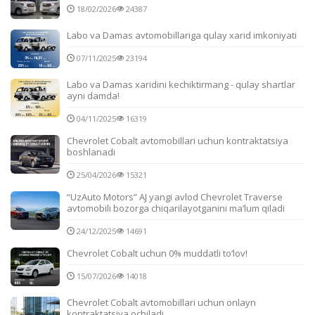
18/02/2026
24387
Labo va Damas avtomobillariga qulay xarid imkoniyati
07/11/2025
23194
Labo va Damas xaridini kechiktirmang - qulay shartlar
ayni damda!
04/11/2025
16319
Chevrolet Cobalt avtomobillari uchun kontraktatsiya
boshlanadi
25/04/2026
15321
“UzAuto Motors” AJ yangi avlod Chevrolet Traverse
avtomobili bozorga chiqarilayotganini ma’lum qiladi
24/12/2025
14691
Chevrolet Cobalt uchun 0% muddatli to‘lov!
15/07/2026
14018
Chevrolet Cobalt avtomobillari uchun onlayn
kontraktatsiya ochiladi