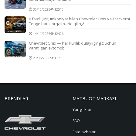
30/10/2025
12510
0 foizli (0%) imkoniyat bilan Chevrolet Onix va Trackerni
Tenge bank orqali xarid qiling!
14/11/2025
12426
Chevrolet Onix — har kunlik qulayligingiz uchun
yaratilgan avtomobil
23/05/2026
11790
BRENDLAR
MATBUOT MARKAZI
Yangiliklar
FAQ
Fotolavhalar