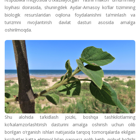
loyihasi doirasida, shuningdek Aydar-Arnasoy ko‘llar tizimining
biologik resurslaridan oqilona foydalanishni ta’minlash va
turizmni rivojlantirish davlat dasturi asosida amalga
oshirilmoqda.
Shu alohida ta’kidlash joizki, boshqa tashkilotlarning
ko‘kalamzorlashtirish dasturini amalga oshirish uchun olib
borilgan o‘rganish ishlari natijasida tarqoq tomorqalarda ekilgan
ko‘chatlar katta ehtimol bilan qarovsiz qolib ketib, nobud bo‘lishi