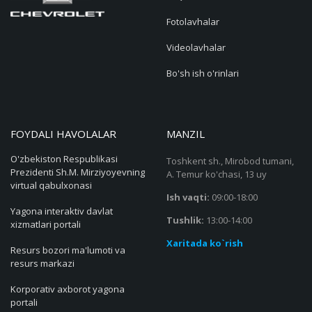
Fotolavhalar
Videolavhalar
Bo'sh ish o'rinlari
FOYDALI HAVOLALAR
MANZIL
O'zbekiston Respublikasi
Toshkent sh., Mirobod tumani,
Prezidenti Sh.M. Mirziyoyevning
A. Temur ko'chasi, 13 uy
virtual qabulxonasi
Ish vaqti:
09:00-18:00
Yagona interaktiv davlat
Tushlik:
13:00-14:00
xizmatlari portali
Xaritada ko`rish
Resurs bozori ma'lumoti va
resurs markazi
Korporativ axborot yagona
portali