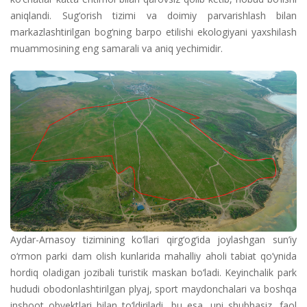
aniqlandi. Sug‘orish tizimi va doimiy parvarishlash bilan
markazlashtirilgan bog‘ning barpo etilishi ekologiyani yaxshilash
muammosining eng samarali va aniq yechimidir.
Aydar-Arnasoy tizimining ko‘llari qirg‘og‘ida joylashgan sun’iy
o‘rmon parki dam olish kunlarida mahalliy aholi tabiat qo’ynida
hordiq oladigan jozibali turistik maskan bo‘ladi. Keyinchalik park
hududi obodonlashtirilgan plyaj, sport maydonchalari va boshqa
inshoot obyektlari bilan to‘ldiriladi, bu esa, uni shubhasiz, faol