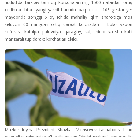
hududida tarkibiy tarmoq korxonalarining 1500 nafardan ortiq
xodimlari bilan yangi yashil hududni barpo etdi. 103 gektar yer
maydonda so’nggi 5 oy ichida mahalliy iqlim sharoitiga mos
keluvchi 60 mingdan ortiq daraxt koʻchatlari – bular yapon
soforasi, katalpa, palovniya, qarag’ay, kul, chinor va shu kabi
manzarali tup daraxt ko’chatlari ekildi.
Mazkur loyiha Prezident Shavkat Mirziyoyev tashabbusi bilan
respublika miqyosida o'tkazilayotgan “Yashil makon” umummilliy