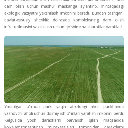
dam olish uchun mashur maskanga aylantirib, mintaqadagi
ekologik vaziyatni yaxshilash imkonini beradi. Bundan tashqari,
davlat-xususiy sheriklik doirasida kompleksning dam olish
infratuzilmasini yaxshilash uchun qo‘shimcha sharoitlar yaratiladi.
Yaratilgan o‘rmon parki yaqin atrofdagi aholi punktlarida
yashovchi aholi uchun doimiy ish o‘rinlari yaratish imkonini berdi.
Kelgusida yosh daraxtlarni parvarish qilish maqsadida
ko’kalamzorlashtirish mutaxassislari tomonidan daraxtlarni