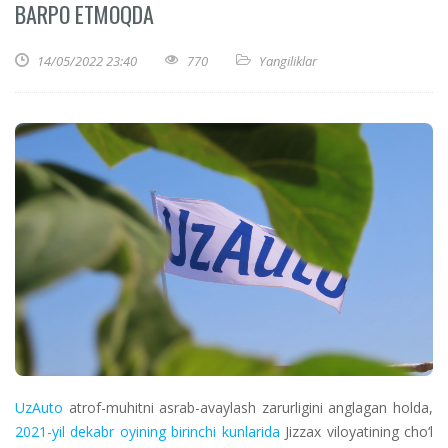
BARPO ETMOQDA
14/05/2022 23:40
770
Yangiliklar
UzAuto
atrof-muhitni asrab-avaylash zarurligini anglagan holda,
2021-yil dekabr oyining birinchi kunlarida
Jizzax viloyatining cho‘l