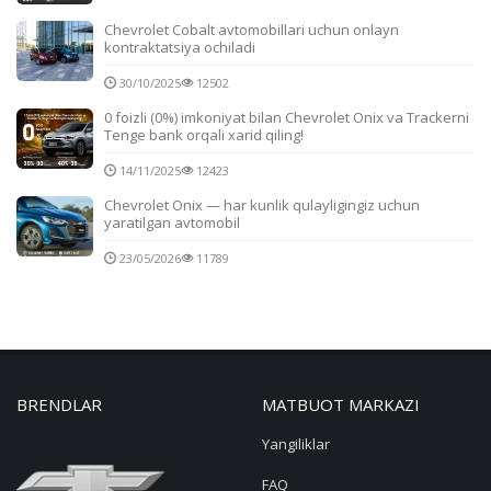
Chevrolet Cobalt avtomobillari uchun onlayn
kontraktatsiya ochiladi
30/10/2025
12502
0 foizli (0%) imkoniyat bilan Chevrolet Onix va Trackerni
Tenge bank orqali xarid qiling!
14/11/2025
12423
Chevrolet Onix — har kunlik qulayligingiz uchun
yaratilgan avtomobil
23/05/2026
11789
BRENDLAR
MATBUOT MARKAZI
Yangiliklar
FAQ