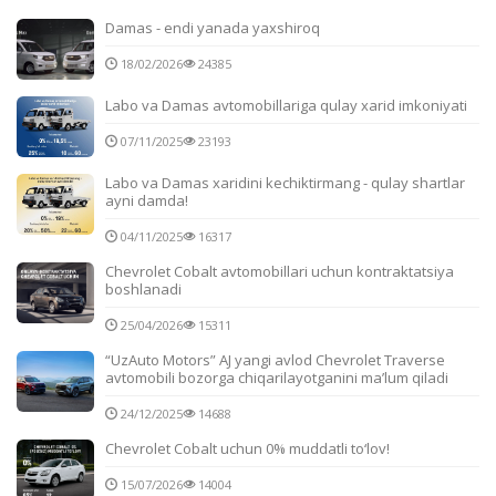
Damas - endi yanada yaxshiroq
18/02/2026
24385
Labo va Damas avtomobillariga qulay xarid imkoniyati
07/11/2025
23193
Labo va Damas xaridini kechiktirmang - qulay shartlar
ayni damda!
04/11/2025
16317
Chevrolet Cobalt avtomobillari uchun kontraktatsiya
boshlanadi
25/04/2026
15311
“UzAuto Motors” AJ yangi avlod Chevrolet Traverse
avtomobili bozorga chiqarilayotganini ma’lum qiladi
24/12/2025
14688
Chevrolet Cobalt uchun 0% muddatli to‘lov!
15/07/2026
14004