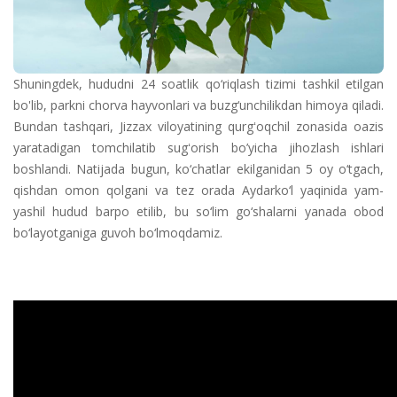
Shuningdek, hududni 24 soatlik qo‘riqlash tizimi tashkil etilgan
bo'lib, parkni chorva hayvonlari va buzg‘unchilikdan himoya qiladi.
Bundan tashqari, Jizzax viloyatining qurgʻoqchil zonasida oazis
yaratadigan tomchilatib sugʻorish bo’yicha jihozlash ishlari
boshlandi. Natijada bugun, ko‘chatlar ekilganidan 5 oy o‘tgach,
qishdan omon qolgani va tez orada Aydarko‘l yaqinida yam-
yashil hudud barpo etilib, bu so‘lim go‘shalarni yanada obod
bo‘layotganiga guvoh bo‘lmoqdamiz.