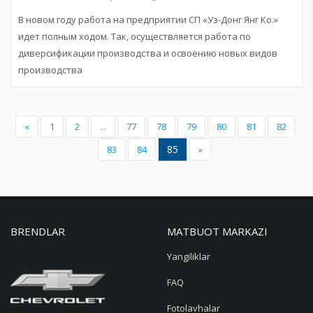
В новом году работа на предприятии СП «Уз-Донг Янг Ко.»
идет полным ходом. Так, осуществляется работа по
диверсификации производства и освоению новых видов
производства
«
1
2
...
77
78
79
80
81
82
85
83
84
»
BRENDLAR
MATBUOT MARKAZI
Yangiliklar
FAQ
Fotolavhalar