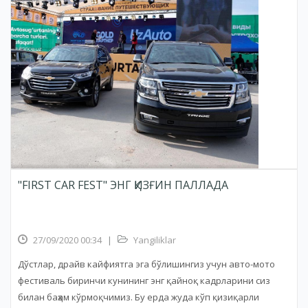
"FIRST CAR FEST" ЭНГ ҚИЗҒИН ПАЛЛАДА
27/09/2020 00:34
|
Yangiliklar
Дўстлар, драйв кайфиятга эга бўлишингиз учун авто-мото
фестиваль биринчи кунининг энг қайноқ кадрларини сиз
билан баҳам кўрмоқчимиз. Бу ерда жуда кўп қизиқарли