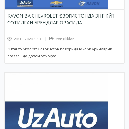
RAVON ВА CHEVROLET ҚОЗОҒИСТОНДА ЭНГ КЎП
СОТИЛГАН БРЕНДЛАР ОРАСИДА
20/10/2020 17:05
|
Yangiliklar
"UzAuto Motors" Қозоғистон бозорида юқори ўринларни
эгаллашда давом этмоқда.