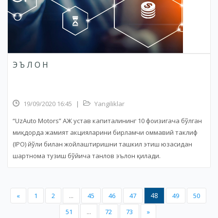
Э Ъ Л О Н
19/09/2020 16:45
|
Yangiliklar
“UzAuto Motors” АЖ устав капиталининг 10 фоизигача бўлган
миқдорда жамият акцияларини бирламчи оммавий таклиф
(IPO) йўли билан жойлаштиришни ташкил этиш юзасидан
шартнома тузиш бўйича танлов эълон қилади.
48
«
1
2
...
45
46
47
49
50
51
...
72
73
»