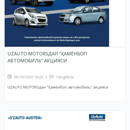
UZAUTO MOTORSДАН “ҲАМЁНБОП
АВТОМОБИЛЬ” АКЦИЯСИ
05/10/2020 19:29
|
Yangiliklar
UZAUTO MOTORSдан “Ҳамёнбоп автомобиль” акцияси