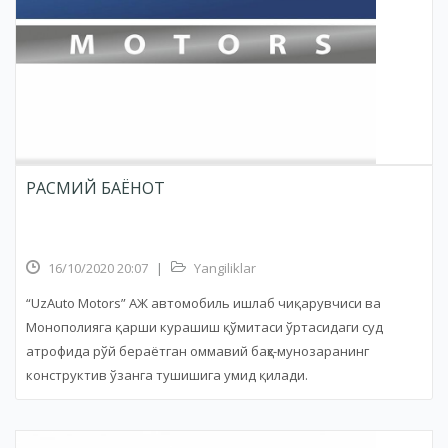
РАСМИЙ БАЁНОТ
16/10/2020 20:07
|
Yangiliklar
“UzAuto Motors” АЖ автомобиль ишлаб чиқарувчиси ва
Монополияга қарши курашиш қўмитаси ўртасидаги суд
атрофида рўй бераётган оммавий баҳс-мунозаранинг
конструктив ўзанга тушишига умид қилади.