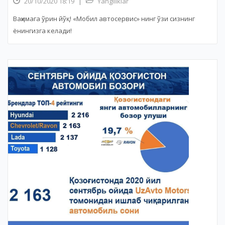
20/10/2020 18:19
|
Yangiliklar
Ваҳимага ўрин йўқ! «Мобил автосервис» нинг ўзи сизнинг
ёнингизга келади!