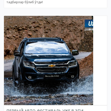
тадбирлар бўлиб ўтди!