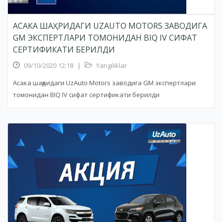
АСАКА ШАҲРИДАГИ UZAUTO MOTORS ЗАВОДИГА
GM ЭКСПЕРТЛАРИ ТОМОНИДАН BIQ IV СИФАТ
СЕРТИФИКАТИ БЕРИЛДИ
09/10/2020 12:18
|
Yangiliklar
Асака шаҳридаги UzAuto Motors заводига GM экспертлари
томонидан BIQ IV сифат сертификати берилди