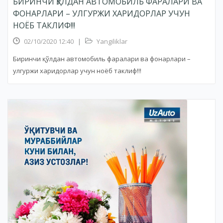
БИРИНЧИ ҚЎЛДАН АВТОМОБИЛЬ ФАРАЛАРИ ВА
ФОНАРЛАРИ – УЛГУРЖИ ХАРИДОРЛАР УЧУН
НОЁБ ТАКЛИФ!!!
02/10/2020 12:40
|
Yangiliklar
Биринчи қўлдан автомобиль фаралари ва фонарлари –
улгуржи харидорлар учун ноёб таклиф!!!