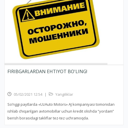
FIRIBGARLARDAN EHTIYOT BO'LING!
05/02/2021 12:54
|
Yangiliklar
So’nggi paytlarda «UzAuto Motors» AJ kompaniyasi tomonidan
ishlab chiqarilgan avtomobillar uchun kredit olishda “yordam”
berish borasidagi takliflar tez-tez uchramoqda.