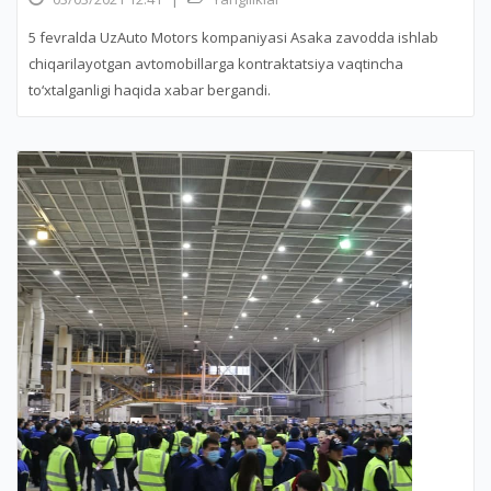
5 fevralda UzAuto Motors kompaniyasi Asaka zavodda ishlab
chiqarilayotgan avtomobillarga kontraktatsiya vaqtincha
to‘xtalganligi haqida xabar bergandi.