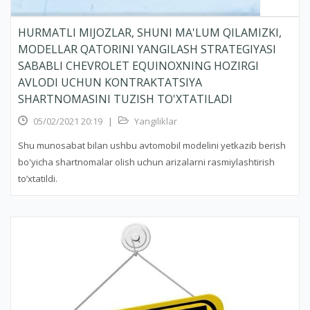
HURMATLI MIJOZLAR, SHUNI MA'LUM QILAMIZKI,
MODELLAR QATORINI YANGILASH STRATEGIYASI
SABABLI CHEVROLET EQUINOXNING HOZIRGI
AVLODI UCHUN KONTRAKTATSIYA
SHARTNOMASINI TUZISH TO'XTATILADI
05/02/2021 20:19
|
Yangiliklar
Shu munosabat bilan ushbu avtomobil modelini yetkazib berish
bo'yicha shartnomalar olish uchun arizalarni rasmiylashtirish
to’xtatildi.