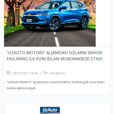
”UZAUTO MOTORS” AJ JAMOASI SIZLARNI BAHOR
FASLINING ILK KUNI BILAN MUBORAKBOD ETADI
28/02/2021 23:40
|
Yangiliklar
”UzAuto Motors” AJ jamoasi sizlarni bahor faslining ilk kuni bilan
muborakbod etadi