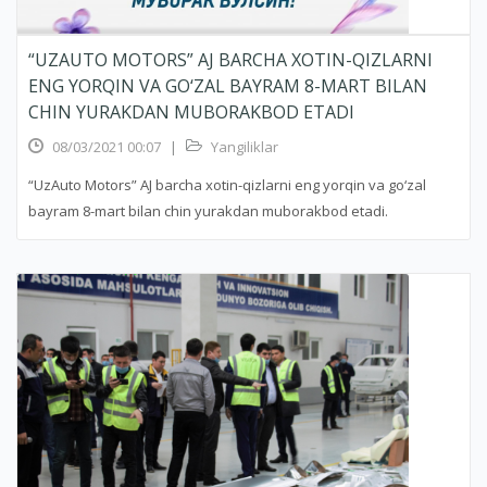
“UZAUTO MOTORS” AJ BARCHA XOTIN-QIZLARNI
ENG YORQIN VA GO‘ZAL BAYRAM 8-MART BILAN
CHIN YURAKDAN MUBORAKBOD ETADI
08/03/2021 00:07
|
Yangiliklar
“UzAuto Motors” AJ barcha xotin-qizlarni eng yorqin va go‘zal
bayram 8-mart bilan chin yurakdan muborakbod etadi.