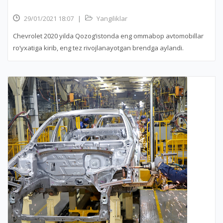
29/01/2021 18:07
|
Yangiliklar
Chevrolet 2020 yilda Qozog‘istonda eng ommabop avtomobillar
ro‘yxatiga kirib, eng tez rivojlanayotgan brendga aylandi.