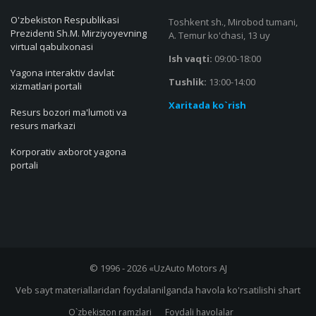
O'zbekiston Respublikasi
Toshkent sh., Mirobod tumani,
Prezidenti Sh.M. Mirziyoyevning
A. Temur ko'chasi, 13 uy
virtual qabulxonasi
Ish vaqti:
09:00-18:00
Yagona interaktiv davlat
Tushlik:
13:00-14:00
xizmatlari portali
Xaritada ko`rish
Resurs bozori ma'lumoti va
resurs markazi
Korporativ axborot yagona
portali
© 1996 - 2026 «UzAuto Motors AJ
Veb sayt materiallaridan foydalanilganda havola ko'rsatilishi shart
O`zbekiston ramzlari
Foydali havolalar