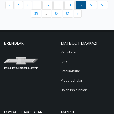
52
«
1
2
...
49
50
51
53
54
55
...
84
85
»
BRENDLAR
MATBUOT MARKAZI
Yangiliklar
FAQ
Fotolavhalar
Videolavhalar
Bo'sh ish o'rinlari
FOYDALI HAVOLALAR
MANZIL